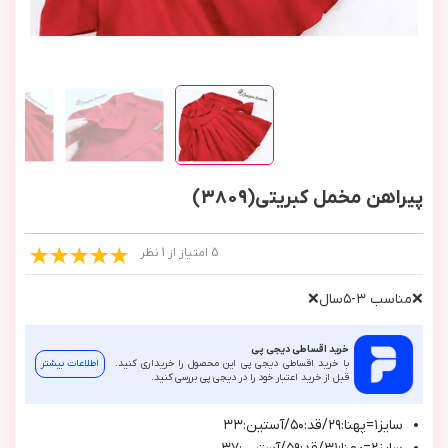
پیراهن مخمل کبریتی(3809)
5 امتیاز از 1 نظر
❌مناسب ٣-٥سال❌
خرید اقساطی دیجی پی
با خرید اقساطی دیجی پی این محصول را خریداری کنید.
اطلاعات بیشتر
قبل از خرید اعتبار خود را در دیجی پی بررسی کنید.
سایز۱=پهنا:۲۹/قد:۵۰/آستین:۳۳