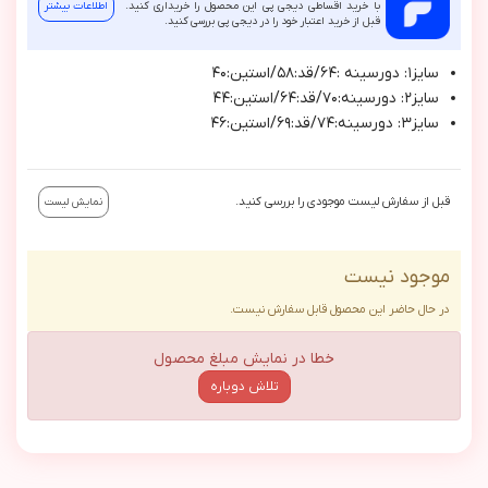
با خرید اقساطی دیجی پی این محصول را خریداری کنید.
اطلاعات بیشتر
قبل از خرید اعتبار خود را در دیجی پی بررسی کنید.
سايز١: دورسينه :٦٤/قد:٥٨/استين:٤٠
سايز٢: دورسينه:٧٠/قد:٦٤/استين:٤٤
سايز٣: دورسينه:٧٤/قد:٦٩/استين:٤٦
قبل از سفارش لیست موجودی را بررسی کنید.
نمایش لیست
موجود نیست
در حال حاضر این محصول قابل سفارش نیست.
خطا در نمایش مبلغ محصول
تلاش دوباره