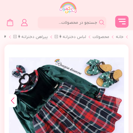
خانه
محصولات
لباس دخترانه👩🏻
پیراهن دخترانه👩🏻
🍁پي