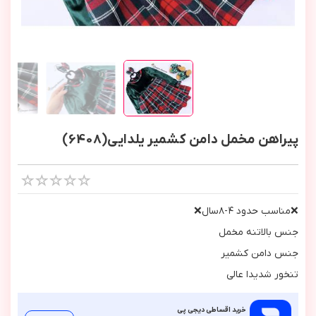
پیراهن مخمل دامن کشمیر یلدایی(6408)
❌مناسب حدود ٤-٨سال❌
جنس بالاتنه مخمل
جنس دامن كشمير
تنخور شديدا عالي
خرید اقساطی دیجی پی