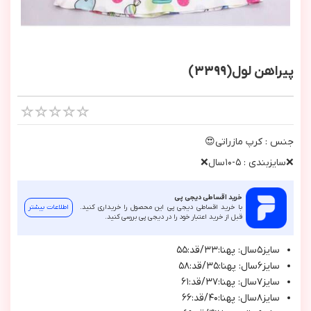
پیراهن لول(3399)
جنس : كرپ مازراتي😍
❌سايزبندي : ٥-١٠سال❌
خرید اقساطی دیجی پی
با خرید اقساطی دیجی پی این محصول را خریداری کنید.
اطلاعات بیشتر
قبل از خرید اعتبار خود را در دیجی پی بررسی کنید.
سايز٥سال: پهنا:٣٣/قد:٥٥
سايز٦سال: پهنا:٣٥/قد:٥٨
سايز٧سال: پهنا:٣٧/قد:٦١
سايز٨سال: پهنا:٤٠/قد:٦٦