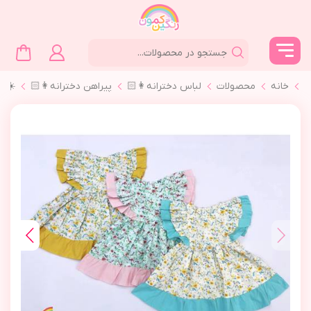
خانه
محصولات
لباس دخترانه👩🏻
پیراهن دخترانه👩🏻
☀️پي