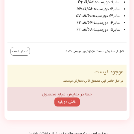
سايز١: دورسينه:٥٢/قد:٤٩
سايز٢: دورسينه:٥٦/قد:٥٢
سايز٣: دورسينه:٦٠/قد:٥٧
سايز٤: دورسينه:٦٤/قد:٦٢
سايز٥: دورسينه:٦٨/قد:٦٦
قبل از سفارش لیست موجودی را بررسی کنید.
نمایش لیست
موجود نیست
در حال حاضر این محصول قابل سفارش نیست.
خطا در نمایش مبلغ محصول
تلاش دوباره
ممکن است به محصولات زیر نیاز داشته باشید...