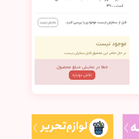
استين:٣١
سايز٥: دورسينه:٧٦/قدبالاتنه:٣١/قدكل:٩٠/
استين:٣٣
قبل از سفارش لیست موجودی را بررسی کنید.
نمایش لیست
موجود نیست
در حال حاضر این محصول قابل سفارش نیست.
خطا در نمایش مبلغ محصول
تلاش دوباره