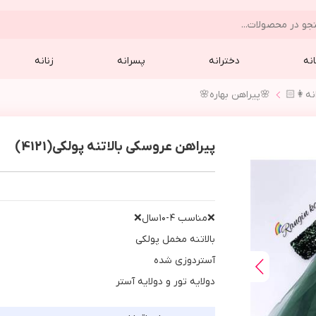
نه
دخترانه
پسرانه
زنانه
نه👩🏻
🌸پيراهن بهاره🌸
پیراهن عروسکی بالاتنه پولکی(4121)
❌مناسب ٤-١٠سال❌
بالاتنه مخمل پولكي
آستردوزي شده
دولايه تور و دولايه آستر