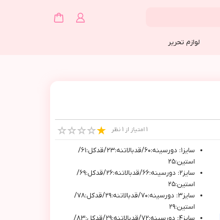
لوازم تحریر
1 امتیاز از 1 نظر
سايز١: دورسينه:٦٠/قدبالاتنه:٢٣/قدكل:٦١/
استين:٢٥
سايز٢: دورسينه:٦٦/قدبالاتنه:٢٦/قدكل:٦٩/
استين:٢٥
سايز٣: دورسينه:٧٠/قدبالاتنه:٢٩/قدكل:٧٨/
استين:٢٩
سايز٤: دورسينه:٧٢/قدبالاتنه:٢٩/قدكل:٨٣/