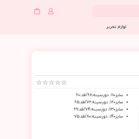
لوازم تحریر
سايز١١٠: دورسينه:٦٨/قد:٦٠
سايز١٢٠: دورسينه:٧٢/قد:٦٥
سايز١٣٠: دورسينه:٧٤/قد:٦٩
سايز١٤٠: دورسينه:٨٠/قد:٧٥