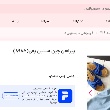
نه
دخترانه
پسرانه
زنانه
نه👩🏻
☀️پيراهن تابستوني☀️
پیراهن جین آستین پفی(8985)
جنس جين كاغذي
خرید اقساطی دیجی پی
با خرید اقساطی دیجی پی این
محصول را خریداری کنید. قبل از
اطلاعات بیشتر
خرید اعتبار خود را در دیجی پی
بررسی کنید.