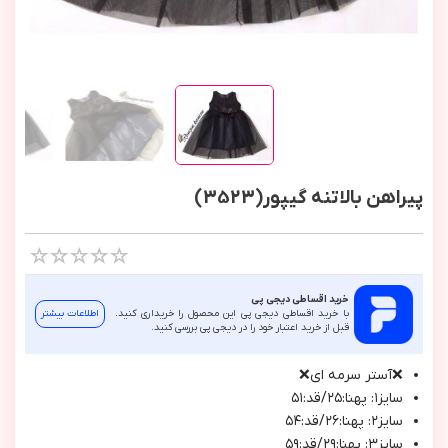
پیراهن بالاتنه گیپور(3523)
خرید اقساطی دیجی پی
با خرید اقساطی دیجی پی این محصول را خریداری کنید.
اطلاعات بیشتر
قبل از خرید اعتبار خود را در دیجی پی بررسی کنید.
❌آستر سرمه اي❌
سايز١: پهنا:٢٥/قد:٥١
سايز٢: پهنا:٢٦/قد:٥٤
سايز٣: پهنا:٢٩/قد:٥٩