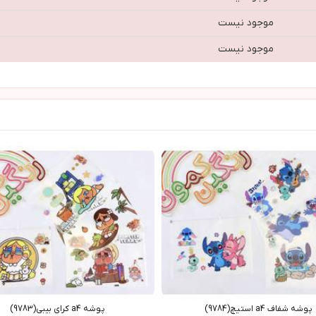
موجود نیست
موجود نیست
پوشه شفاف a4 استیچ(9784)
پوشه a4 کرای بیبی(9783)