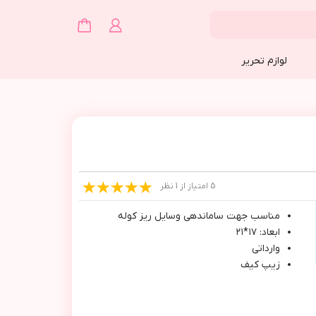
لوازم تحریر
5 امتیاز از 1 نظر
مناسب جهت ساماندهي وسايل ريز كوله
ابعاد: ١٧*٢١
وارداتي
زيپ كيف