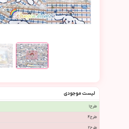
لیست موجودی
طرح١
طرح٤
طرح٢