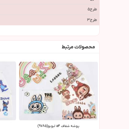
طرح٥
طرح٣
محصولات مرتبط
پوشه شفاف a4 لبوبو(9785)