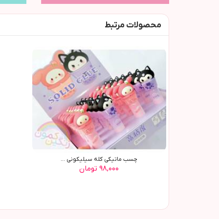
محصولات مرتبط
چسب ماتيکي کله سيليکوني ...
۹۸,۰۰۰ تومان