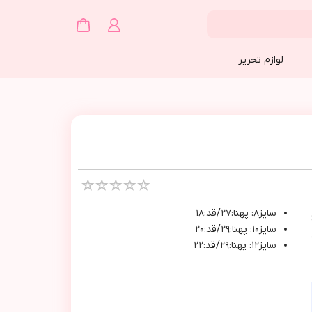
لوازم تحریر
سايز٨: پهنا:٢٧/قد:١٨
سايز١٠: پهنا:٢٩/قد:٢٠
سايز١٢: پهنا:٢٩/قد:٢٢