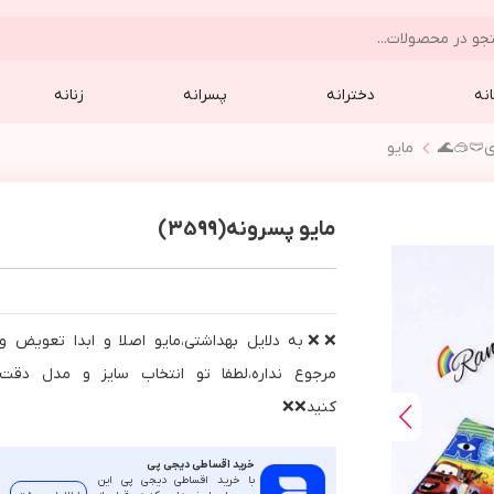
نه
دخترانه
پسرانه
زنانه
ي🩲🥽🌊
مایو
مایو پسرونه(3599)
❌❌به دلايل بهداشتي،مايو اصلا و ابدا تعويض و
مرجوع نداره،لطفا تو انتخاب سايز و مدل دقت
كنيد❌❌
خرید اقساطی دیجی پی
با خرید اقساطی دیجی پی این