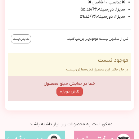
❌مناسب ١٠-١٥سال❌
سايز١: دورسينه:٦٦/قد:٥٥
سايز٢: دورسينه:٧٦/قد:٥٩
قبل از سفارش لیست موجودی را بررسی کنید.
نمایش لیست
موجود نیست
در حال حاضر این محصول قابل سفارش نیست.
خطا در نمایش مبلغ محصول
تلاش دوباره
ممکن است به محصولات زیر نیاز داشته باشید...