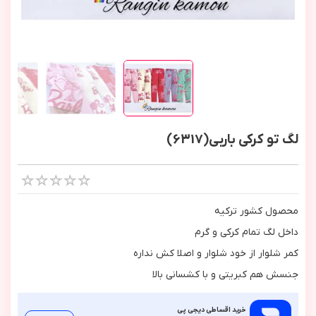
لگ تو کرکی باربی(6317)
محصول كشور تركيه
داخل لگ تمام كركي و گرم
كمر شلوار از خود شلوار و اصلا كش نداره
جنسش هم كبريتي و با كشساني بالا
خرید اقساطی دیجی پی