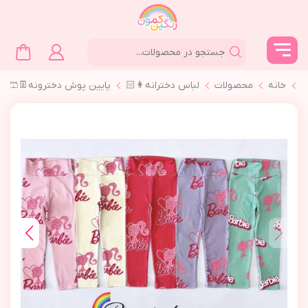
خانه
محصولات
لباس دخترانه👩🏻
پايين پوش دخترونه👖🩳