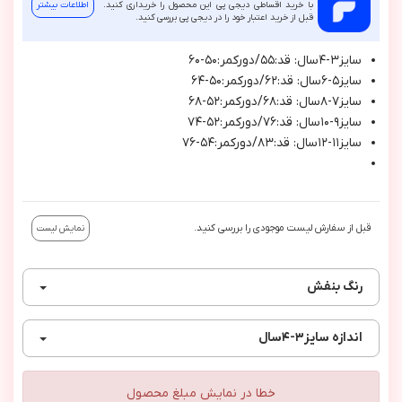
با خرید اقساطی دیجی پی این محصول را خریداری کنید.
اطلاعات بیشتر
قبل از خرید اعتبار خود را در دیجی پی بررسی کنید.
سايز٣-٤سال: قد:٥٥/دوركمر:٥٠-٦٠
سايز٥-٦سال: قد:٦٢/دوركمر:٥٠-٦٤
سايز٧-٨سال: قد:٦٨/دوركمر:٥٢-٦٨
سايز٩-١٠سال: قد:٧٦/دوركمر:٥٢-٧٤
سايز١١-١٢سال: قد:٨٣/دوركمر:٥٤-٧٦
قبل از سفارش لیست موجودی را بررسی کنید.
نمایش لیست
رنگ
بنفش
اندازه
سايز٣-٤سال
خطا در نمایش مبلغ محصول