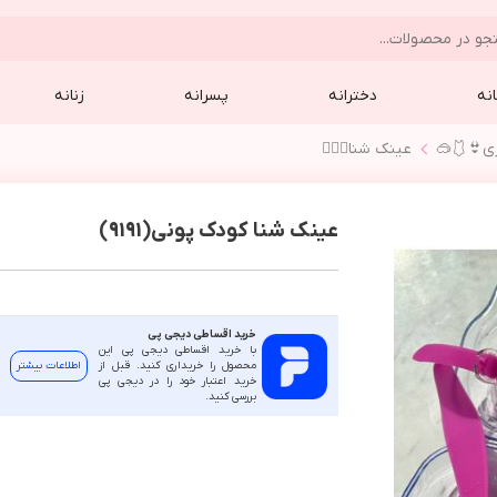
نه
دخترانه
پسرانه
زنانه
زي👙🩱🥽
عينك شنا🏊🏻‍♂️
عينک شنا کودک پوني(9191)
خرید اقساطی دیجی پی
با خرید اقساطی دیجی پی این
محصول را خریداری کنید. قبل از
اطلاعات بیشتر
خرید اعتبار خود را در دیجی پی
بررسی کنید.