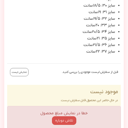
سايز ٣٠: ١٨/٥سانت
سايز ٣١: ١٩سانت
سايز ٣٢: ١٩/٥سانت
سايز ٣٣: ٢٠سانت
سايز ٣٤: ٢٠/٥سانت
سايز ٣٥: ٢١سانت
سايز ٣٦: ٢١/٥سانت
سايز ٣٧: ٢٢سانت
قبل از سفارش لیست موجودی را بررسی کنید.
نمایش لیست
موجود نیست
در حال حاضر این محصول قابل سفارش نیست.
خطا در نمایش مبلغ محصول
تلاش دوباره