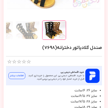
صندل گلادیاتور دخترانه(7698)
خرید اقساطی دیجی پی
با خرید اقساطی دیجی پی این محصول را خریداری کنید.
اطلاعات بیشتر
قبل از خرید اعتبار خود را در دیجی پی بررسی کنید.
سايز ٢٦: ١٦سانت
سايز ٢٧: ١٦/٥سانت
سايز ٢٨: ١٧/٥سانت
سايز ٢٩: ١٨سانت