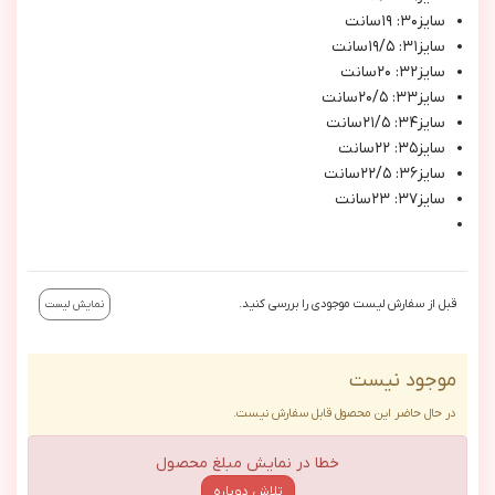
سايز٣٠: ١٩سانت
سايز٣١: ١٩/٥سانت
سايز٣٢: ٢٠سانت
سايز٣٣: ٢٠/٥سانت
سايز٣٤: ٢١/٥سانت
سايز٣٥: ٢٢سانت
سايز٣٦: ٢٢/٥سانت
سايز٣٧: ٢٣سانت
قبل از سفارش لیست موجودی را بررسی کنید.
نمایش لیست
موجود نیست
در حال حاضر این محصول قابل سفارش نیست.
خطا در نمایش مبلغ محصول
تلاش دوباره