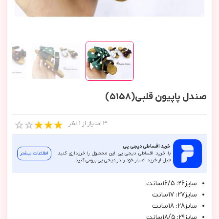
صندل پاپیون قلبی(5158)
3 امتیاز از 1 نظر
خرید اقساطی دیجی پی
با خرید اقساطی دیجی پی این محصول را خریداری کنید.
اطلاعات بیشتر
قبل از خرید اعتبار خود را در دیجی پی بررسی کنید.
سايز٢٦: ١٦/٥سانت
سايز٢٧: ١٧سانت
سايز٢٨: ١٨سانت
سايز٢٩: ١٨/٥سانت