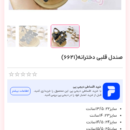
صندل قلبی دخترانه(6621)
خرید اقساطی دیجی پی
با خرید اقساطی دیجی پی این محصول را خریداری کنید.
اطلاعات بیشتر
قبل از خرید اعتبار خود را در دیجی پی بررسی کنید.
سايز٢٢: ١٣/٥سانت
سايز٢٣: ١٤سانت
سايز٢٤: ١٤/٥سانت
سايز٢٥: ١٥/٥سانت