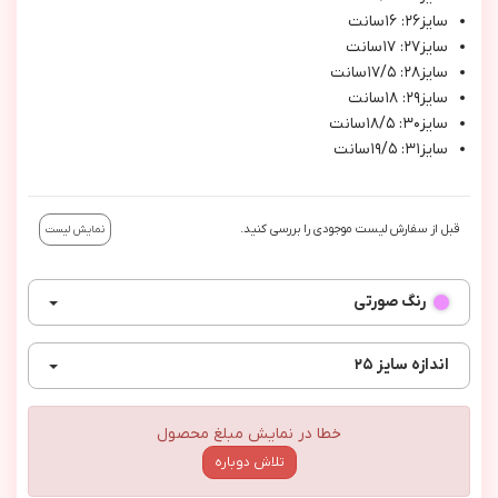
سايز٢٦: ١٦سانت
سايز٢٧: ١٧سانت
سايز٢٨: ١٧/٥سانت
سايز٢٩: ١٨سانت
سايز٣٠: ١٨/٥سانت
سايز٣١: ١٩/٥سانت
قبل از سفارش لیست موجودی را بررسی کنید.
نمایش لیست
رنگ
صورتی
اندازه
سایز ۲۵
خطا در نمایش مبلغ محصول
تلاش دوباره