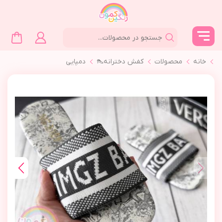
خانه
محصولات
کفش دخترانه👠
دمپايي