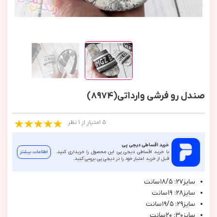
صندل رو فرشی وارداتی(8974)
5 امتیاز از 1 نظر
خرید اقساطی دیجی پی
با خرید اقساطی دیجی پی این محصول را خریداری کنید.
اطلاعات بیشتر
قبل از خرید اعتبار خود را در دیجی پی بررسی کنید.
سايز٢٧: ١٨/٥سانت
سايز٢٨: ١٩سانت
سايز٢٩: ١٩/٥سانت
سايز٣٠: ٢٠سانت