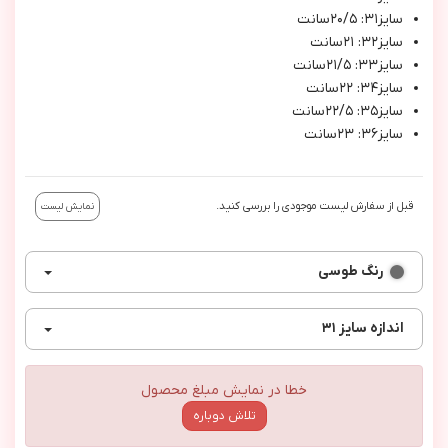
سايز٣١: ٢٠/٥سانت
سايز٣٢: ٢١سانت
سايز٣٣: ٢١/٥سانت
سايز٣٤: ٢٢سانت
سايز٣٥: ٢٢/٥سانت
سايز٣٦: ٢٣سانت
قبل از سفارش لیست موجودی را بررسی کنید.
نمایش لیست
رنگ
طوسی
اندازه
سایز ۳۱
خطا در نمایش مبلغ محصول
تلاش دوباره