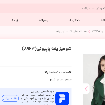
نه
دخترانه
پسرانه
زنانه
رونه👚👕
☀️بالاپوش تابستوني☀️
شومیز یقه پاپیونی(8963)
❌مناسب ٥-١٠سال❌
جنس حرير فلور
خرید اقساطی دیجی پی
با خرید اقساطی دیجی پی این
محصول را خریداری کنید. قبل از
اطلاعات بیشتر
خرید اعتبار خود را در دیجی پی
بررسی کنید.