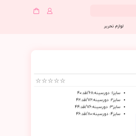
لوازم تحریر
سايز١: دورسينه:٦٨/قد:٤٠
سايز٢: دورسينه:٧٢/قد:٤٢
سايز٣: دورسينه:٧٦/قد:٤٤
سايز٤: دورسينه:٨٠/قد:٤٦