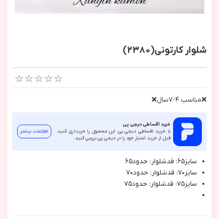
شلوار کارتونی(2380)
❌مناسب ٤-٧سال❌
خرید اقساطی دیجی پی
با خرید اقساطی دیجی پی این محصول را خریداری کنید.
اطلاعات بیشتر
قبل از خرید اعتبار خود را در دیجی پی بررسی کنید.
سايز٦٥: قدشلوار: حدود٦٥
سايز٧٠: قدشلوار: حدود٧٠
سايز٧٥: قدشلوار: حدود٧٥