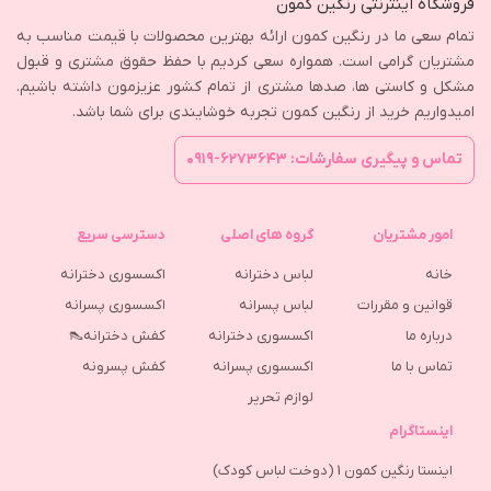
فروشگاه اینترنتی رنگین کمون
تمام سعی ما در رنگین کمون ارائه بهترین محصولات با قیمت مناسب به
مشتریان گرامی است. همواره سعی کردیم با حفظ حقوق مشتری و قبول
مشکل و کاستی ها، صدها مشتری از تمام کشور عزیزمون داشته باشیم.
امیدواریم خرید از رنگین کمون تجربه خوشایندی برای شما باشد.
تماس و پیگیری سفارشات: ۶۲۷۳۶۴۳-۰۹۱۹
امور مشتریان
گروه های اصلی
دسترسی سریع
خانه
لباس دخترانه
اکسسوری دخترانه
قوانین و مقررات
لباس پسرانه
اکسسوری پسرانه
درباره ما
اکسسوری دخترانه
کفش دخترانه👠
تماس با ما
اکسسوری پسرانه
كفش پسرونه
لوازم تحریر
اینستاگرام
اینستا رنگین کمون 1 (دوخت لباس کودک)