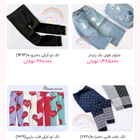
شلوار فول بگ زاپدار ...
لگ تو کرکي دخترونه(9464)
۱,۴۸۵,۰۰۰ تومان
۳۸۰,۰۰۰ تومان
لگ بافت قلبی دخترانه(7720)
لگ تو کرکی قلب باربی(6319)