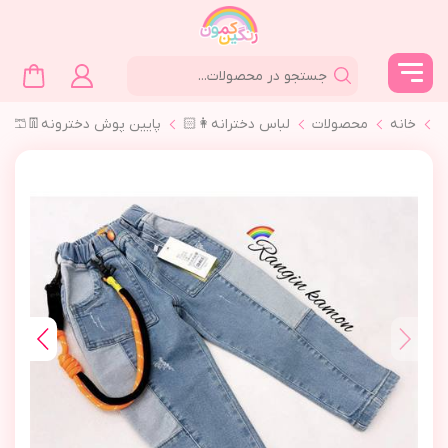
خانه
محصولات
لباس دخترانه👩🏻
پايين پوش دخترونه👖🩳