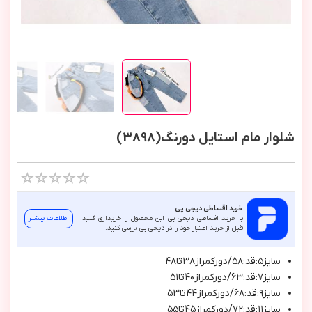
شلوار مام استایل دورنگ(3898)
خرید اقساطی دیجی پی
با خرید اقساطی دیجی پی این محصول را خریداری کنید.
اطلاعات بیشتر
قبل از خرید اعتبار خود را در دیجی پی بررسی کنید.
سایز۵:قد:۵۸/دورکمراز۳۸تا۴۸
سایز۷:قد:۶۳/دورکمراز۴۰تا۵۱
سایز۹:قد:۶۸/دورکمراز۴۴تا۵۳
سایز۱۱:قد:۷۲/دورکمراز۴۵تا۵۵