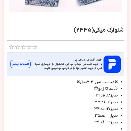
شلوارک میکی(2335)
خرید اقساطی دیجی پی
با خرید اقساطی دیجی پی این محصول را خریداری کنید.
اطلاعات بیشتر
قبل از خرید اعتبار خود را در دیجی پی بررسی کنید.
❌مناسب سن ٣-٧سال❌
😉قد تا زانو😉
سايز١٨: قد:٣١
سايز١٩: قد:٣٣
سايز٢٠: قد:٣٤
سايز٢١: قد:٣٥
سايز٢٢: قد:٣٦