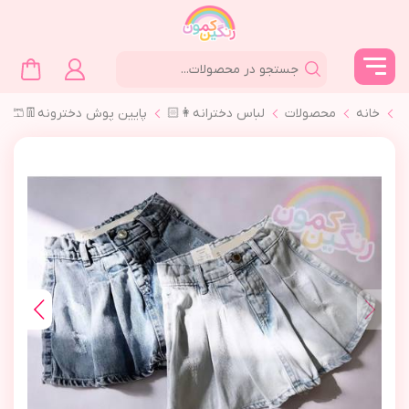
خانه
محصولات
لباس دخترانه👩🏻
پايين پوش دخترونه👖🩳