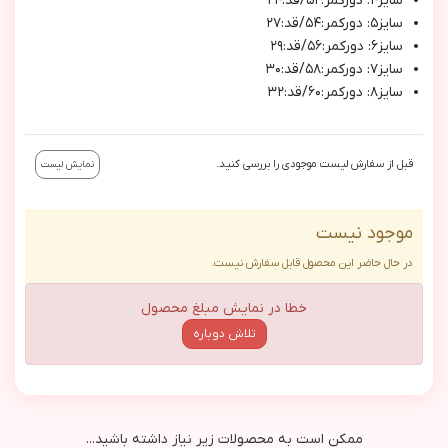
سايز٤: دوركمر:٥٢/قد:٢٤
سايز٥: دوركمر:٥٤/قد:٢٧
سايز٦: دوركمر:٥٦/قد:٢٩
سايز٧: دوركمر:٥٨/قد:٣٠
سايز٨: دوركمر:٦٠/قد:٣٢
قبل از سفارش لیست موجودی را بررسی کنید.
نمایش لیست
موجود نیست
در حال حاضر این محصول قابل سفارش نیست.
خطا در نمایش مبلغ محصول
تلاش دوباره
ممکن است به محصولات زیر نیاز داشته باشید...