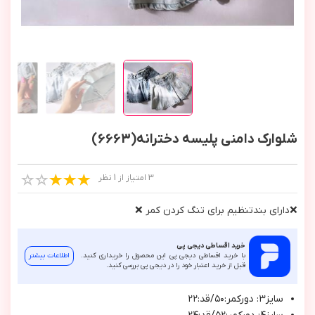
شلوارک دامنی پلیسه دخترانه(6663)
3 امتیاز از 1 نظر
❌داراي بندتنظيم براي تنگ كردن كمر ❌
خرید اقساطی دیجی پی
با خرید اقساطی دیجی پی این محصول را خریداری کنید.
اطلاعات بیشتر
قبل از خرید اعتبار خود را در دیجی پی بررسی کنید.
سايز٣: دوركمر:٥٠/قد:٢٢