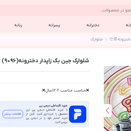
نه
دخترانه
پسرانه
زنانه
خترونه👖🩳
شلوارك
شلوارک جین بگ زاپدار دخترونه(9096)
❌مناسب مناسب ٦-١٢سال❌
خرید اقساطی دیجی پی
با خرید اقساطی دیجی پی این
محصول را خریداری کنید. قبل از
اطلاعات بیشتر
خرید اعتبار خود را در دیجی پی
بررسی کنید.