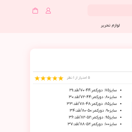
لوازم تحریر
5 امتیاز از 1 نظر
سايز٧٥: دوركمر:٤٤-٧٠/قد:٢٩
سايز٨٠: دوركمر:٤٤-٧٢/قد:٣٠
سايز٨٥: دوركمر:٤٨-٧٨/قد:٣٣
سايز٩٠: دوركمر:٥٠-٨٠/قد:٣٤
سايز٩٥: دوركمر:٥٢-٨٢/قد:٣٦
سايز١٠٠: دوركمر:٥٢-٨٨/قد:٣٧