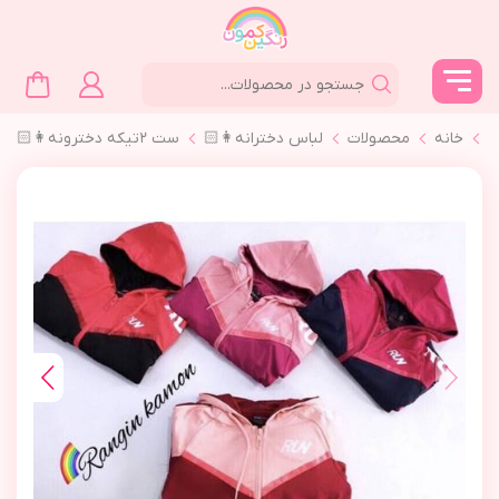
خانه
محصولات
لباس دخترانه👩🏻
ست ٢تیکه دخترونه👩🏻