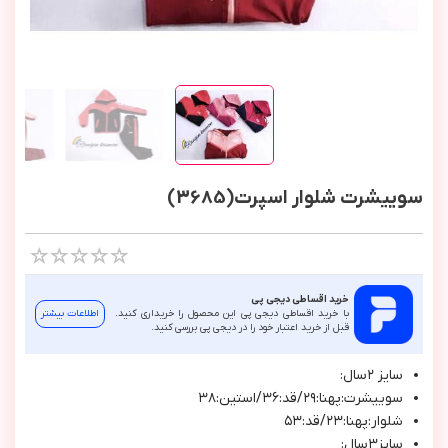
سوییشرت شلوار اسپرت(3685)
خرید اقساطی دیجی پی
با خرید اقساطی دیجی پی این محصول را خریداری کنید.
اطلاعات بیشتر
قبل از خرید اعتبار خود را در دیجی پی بررسی کنید.
سايز ٢سال:
سوييشرت:پهنا:٢٩/قد:٣٦/استين:٣٨
شلوار:پهنا:٢٣/قد:٥٣
سايز٣سال: