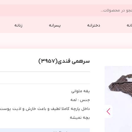
نه
دخترانه
پسرانه
زنانه
سرهمی فندی(3957)
يقه ملواني
جنس : لمه
داخل پارچه كاملا لطيف و باعث خارش و اذيت پوست
بچه نميشه