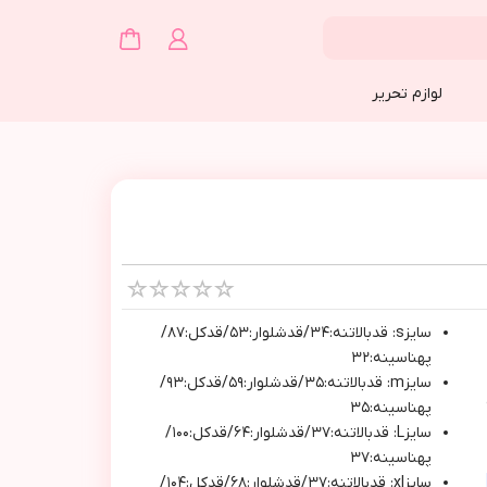
لوازم تحریر
سايزs: قدبالاتنه:٣٤/قدشلوار:٥٣/قدكل:٨٧/
پهناسينه:٣٢
سايزm: قدبالاتنه:٣٥/قدشلوار:٥٩/قدكل:٩٣/
پهناسينه:٣٥
سايزL: قدبالاتنه:٣٧/قدشلوار:٦٤/قدكل:١٠٠/
پهناسينه:٣٧
سايزxl: قدبالاتنه:٣٧/قدشلوار:٦٨/قدكل:١٠٤/