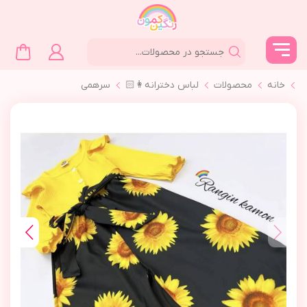
خانه
محصولات
لباس دخترانه👩🏻
سرهمي