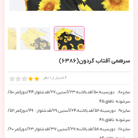
سرهمی آفتاب گردون(6386)
2 امتیاز از 1 نظر
سايز٨٠: دورسينه:٥٠/قدبالاتنه:٢٣/آستين:٢٧/قدشلوار:٤٤/دوركمر:٥٠/
سرشونه تافاق:٤٥
سايز٩٠: دورسينه:٥٢/قدبالاتنه:٢٤/آستين:٢٩/قدشلوار: ٤٩/دوركمر:٥٢/
سرشونه تافاق:٤٨
سايز١١٠: دورسينه:٥٨/قدبالاتنه:٢٧/آستين:٣٧/قدشلوار:٦٣/دوركمر:٦٠/