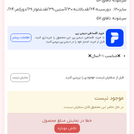
سرشونه تافاق:٥٤
سايز١٢٠: دورسينه:٦٤/قدبالاتنه:٣٠/آستين:٣٩/قدشلوار:٦٩/دوركمر:٦٤/
سرشونه تافاق:٥٧
خرید اقساطی دیجی پی
با خرید اقساطی دیجی پی این محصول را خریداری کنید.
اطلاعات بیشتر
قبل از خرید اعتبار خود را در دیجی پی بررسی کنید.
❌مناسب ١-٦سال❌
قبل از سفارش لیست موجودی را بررسی کنید.
نمایش لیست
موجود نیست
در حال حاضر این محصول قابل سفارش نیست.
خطا در نمایش مبلغ محصول
تلاش دوباره