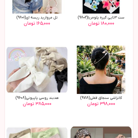
ست ٣تایی گیره پلومریا(9802)
تل مروارید ریسه ای(9801)
۱۸۰,۰۰۰ تومان
۱۶۵,۰۰۰ تومان
کانزاشی سنجاق قفلی(9718)
هدبند روسي پاپيوني(9608)
۳۹۸,۰۰۰ تومان
۳۸۵,۰۰۰ تومان