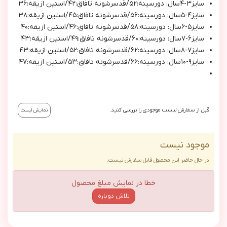
سايز٣-٤سال: دورسينه:٥٢/قدسرشونه تافاق:٤٢/استين ازيقه:٣٦
سايز٤-٥سال: دورسينه:٥٦/قدسرشونه تافاق:٤٥/استين ازيقه:٣٨
سايز٥-٦سال: دورسينه:٥٨/قدسرشونه تافاق:٤٦/استين ازيقه:٤٠
سايز٦-٧سال: دورسينه:٦٠/قدسرشونه تافاق:٤٩/استين ازيقه:٤٣
سايز٧-٨سال: دورسينه:٦٢/قدسرشونه تافاق:٥٢/استين ازيقه:٤٣
سايز٩-١٠سال: دورسينه:٦٦/قدسرشونه تافاق:٥٣/استين ازيقه:٤٧
قبل از سفارش لیست موجودی را بررسی کنید.
نمایش لیست
موجود نیست
در حال حاضر این محصول قابل سفارش نیست.
خطا در نمایش مبلغ محصول
تلاش دوباره