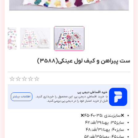
ست پیراهن و کیف لول عینکی(3588)
خرید اقساطی دیجی پی
با خرید اقساطی دیجی پی این محصول را خریداری کنید.
اطلاعات بیشتر
قبل از خرید اعتبار خود را در دیجی پی بررسی کنید.
❌سايزبندي :٣٥-٤٠-٤٥❌
سايز٣٥: پهنا:٢٩/قد:٤٢
سايز٤٠: پهنا:٣١/قد:٤٨
سايز٤٥: پهنا:٣٥/قد:٥٢