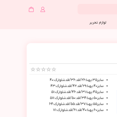
لوازم تحریر
سايز٣٥:پهنا:٢٦/قد:٣٦/قدشلوارك:٤٠
سايز٤٠:پهنا:٢٩/قد:٤٢/قدشلوارك:٤٣
سايز٤٥:پهنا:٣١/قد:٤٦/قدشلوارك:٥١
سايز٥٠:پهنا:٣٤/قد:٥٠/قدشلوارك:٥٧
سايز٥٥:پهنا:٣٧/قد:٥٥/قدشلوارك:٦٤
سايز٦٠:پهنا:٤٠/قد:٦١/قدشلوارك:٧١