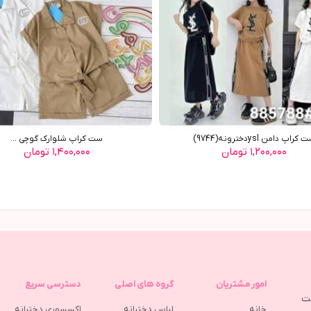
کراپ دامن yslدخترونه(9744)
ست کراپ شلوارک گوچی ...
۱,۲۰۰,۰۰۰ تومان
۱,۴۰۰,۰۰۰ تومان
امور مشتریان
گروه های اصلی
دسترسی سریع
مت
خانه
لباس دخترانه
اکسسوری دخترانه