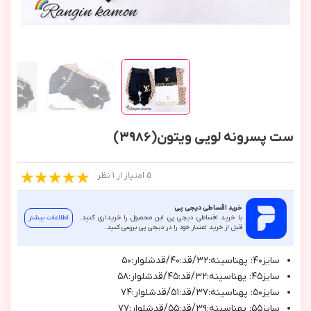
ست پسرونه لویی ویتون(3986)
5 امتیاز از 1 نظر
خرید اقساطی دیجی پی
با خرید اقساطی دیجی پی این محصول را خریداری کنید.
اطلاعات بیشتر
قبل از خرید اعتبار خود را در دیجی پی بررسی کنید.
سايز٤٠: پهناسينه:٣٢/قد:٤٠/قدشلوار:٥٠
سايز٤٥: پهناسينه:٣٢/قد:٤٥/قدشلوار:٥٨
سايز٥٠: پهناسينه:٣٧/قد:٥١/قدشلوار:٧٤
سايز٥٥: پهناسينه:٣٩/قد:٥٥/قدشلوار:٧٧