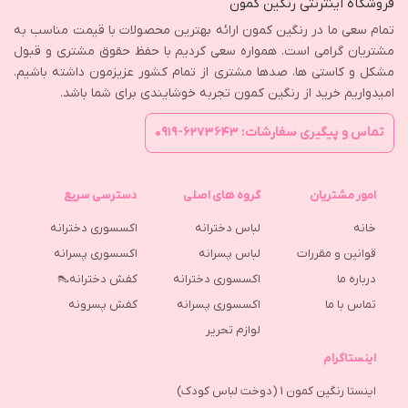
فروشگاه اینترنتی رنگین کمون
تمام سعی ما در رنگین کمون ارائه بهترین محصولات با قیمت مناسب به
مشتریان گرامی است. همواره سعی کردیم با حفظ حقوق مشتری و قبول
مشکل و کاستی ها، صدها مشتری از تمام کشور عزیزمون داشته باشیم.
امیدواریم خرید از رنگین کمون تجربه خوشایندی برای شما باشد.
تماس و پیگیری سفارشات: ۶۲۷۳۶۴۳-۰۹۱۹
امور مشتریان
گروه های اصلی
دسترسی سریع
خانه
لباس دخترانه
اکسسوری دخترانه
قوانین و مقررات
لباس پسرانه
اکسسوری پسرانه
درباره ما
اکسسوری دخترانه
کفش دخترانه👠
تماس با ما
اکسسوری پسرانه
كفش پسرونه
لوازم تحریر
اینستاگرام
اینستا رنگین کمون 1 (دوخت لباس کودک)