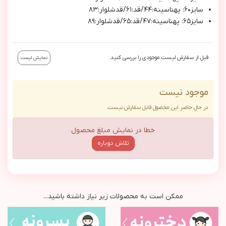
سايز٦٠: پهناسينه:٤٤/قد:٦١/قدشلوار:٨٣
سايز٦٥: پهناسينه:٤٧/قد:٦٥/قدشلوار:٨٩
قبل از سفارش لیست موجودی را بررسی کنید.
نمایش لیست
موجود نیست
در حال حاضر این محصول قابل سفارش نیست.
خطا در نمایش مبلغ محصول
تلاش دوباره
ممکن است به محصولات زیر نیاز داشته باشید...