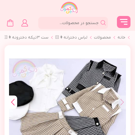
خانه
محصولات
لباس دخترانه👩🏻
ست ٣تیکه دخترونه👩🏻