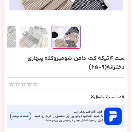
ست ٤تیکه کت-دامن-شومیزوکلاه پیچازی
دخترانه(6509)
❌مناسب ٧-١٠سال❌
خرید اقساطی دیجی پی
با خرید اقساطی دیجی پی این محصول را خریداری کنید.
اطلاعات بیشتر
قبل از خرید اعتبار خود را در دیجی پی بررسی کنید.