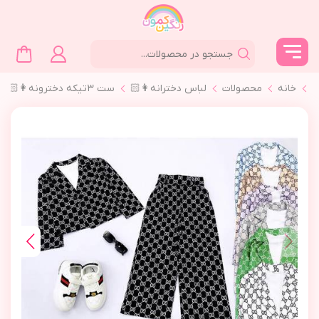
خانه
محصولات
لباس دخترانه👩🏻
ست ٣تیکه دخترونه👩🏻