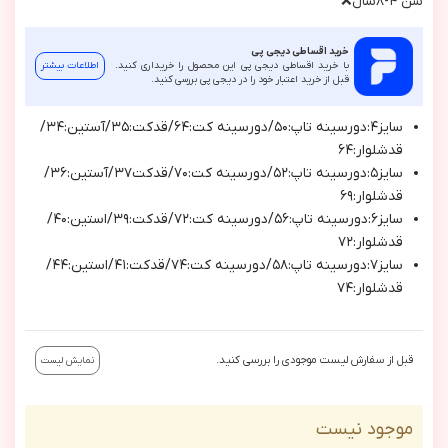
سن ٤-٨سال❌
خرید اقساطی دیجی پی
با خرید اقساطی دیجی پی این محصول را خریداری کنید.
اطلاعات بیشتر
قبل از خرید اعتبار خود را در دیجی پی بررسی کنید.
سايز٤:دورسينه تاپ:٥٠/دورسينه كت:٦٤/قدكت:٣٥/آستين:٣٤/
قدشلوار:٦٤
سايز٥:دورسينه تاپ:٥٢/دورسينه كت:٧٠/قدكت٣٧/آستين:٣٦/
قدشلوار:٦٩
سايز٦:دورسينه تاپ:٥٦/دورسينه كت:٧٢/قدكت:٣٩/استين:٤٠/
قدشلوار:٧٢
سايز٧:دورسينه تاپ:٥٨/دورسينه كت:٧٤/قدكت:٤١/استين:٤٤/
قدشلوار:٧٤
قبل از سفارش لیست موجودی را بررسی کنید.
نمایش لیست
موجود نیست