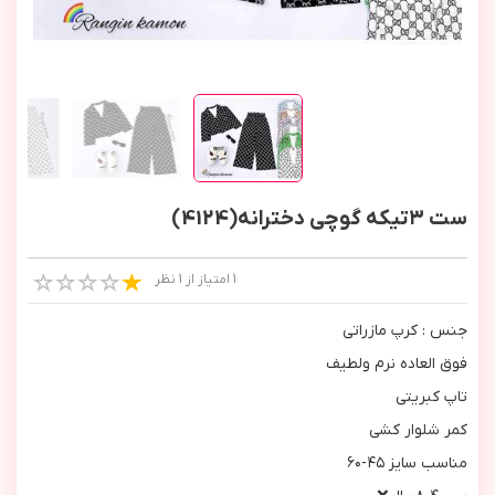
ست ٣تیکه گوچی دخترانه(4124)
1 امتیاز از 1 نظر
جنس : كرپ مازراتي
فوق العاده نرم ولطيف
تاپ كبريتي
كمر شلوار كشي
مناسب سايز ٤٥-٦٠