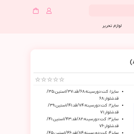
لوازم تحریر
سايز١: كت:دورسينه:٦٨/قد:٣٧/استين:٣٥/
قدشلوار:٦٨
سايز٢: كت:دورسينه:٧٤/قد:٤١/استين:٣٩/
قدشلوار:٧١
سايز٣: كت:دورسينه:٨٢/قد:٤٣/استين:٤١/
قدشلوار:٧٦
سايز٤: كت:دورسينه:٨٤/قد:٤٦/استين:٤٥/