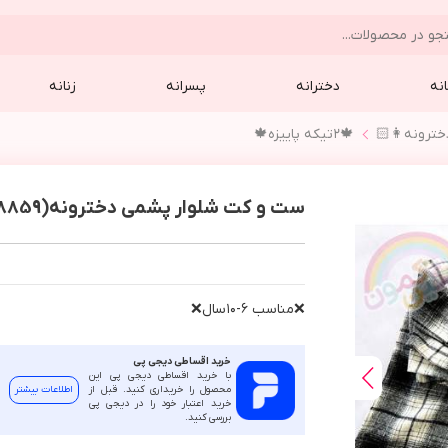
نه
دخترانه
پسرانه
زنانه
🍁٢تيكه پاييزه🍁
ست و کت شلوار پشمی دخترونه(8859)
❌مناسب ٦-١٠سال❌
خرید اقساطی دیجی پی
با خرید اقساطی دیجی پی این
محصول را خریداری کنید. قبل از
اطلاعات بیشتر
خرید اعتبار خود را در دیجی پی
بررسی کنید.