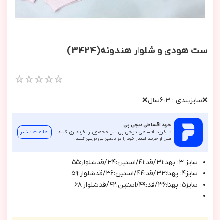
ست هودی و شلوار هندونه(3424)
❌سايزبندي : ٣-٦سال❌
خرید اقساطی دیجی پی
با خرید اقساطی دیجی پی این محصول را خریداری کنید.
اطلاعات بیشتر
قبل از خرید اعتبار خود را در دیجی پی بررسی کنید.
سايز ٣: پهنا:٣١/قد:٤١/استين:٣٤/قدشلوار:٥٥
سايز٤: پهنا:٣٣/قد:٤٤/استين:٣٦/قدشلوار:٥٩
سايز٥: پهنا:٣٦/قد:٤٩/استين:٤٢/قدشلوار:٦٨