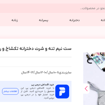
نه
دخترانه
پسرانه
زنانه
ست نیم تنه و شرت دخترانه تکشاخ و رنگین
سايزبندي٨-١٠سال/١٠-١٢سال/١٢-١٤سال
خرید اقساطی دیجی پی
با خرید اقساطی دیجی پی این
محصول را خریداری کنید. قبل از
اطلاعات بیشتر
خرید اعتبار خود را در دیجی پی
بررسی کنید.