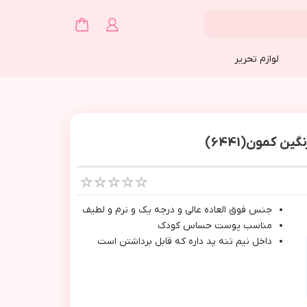
لوازم تحریر
 کمون(6441)
جنس فوق العاده عالي و درجه يك و نرم و لطيف
مناسب پوست حساس كودك
داخل نيم تنه پد داره كه قابل برداشتن است