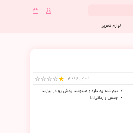
لوازم تحریر
1 امتیاز از 1 نظر
نيم تنه پد داره،و ميتونيد پدش رو در بياريد
جنس وارداتي👌🏻