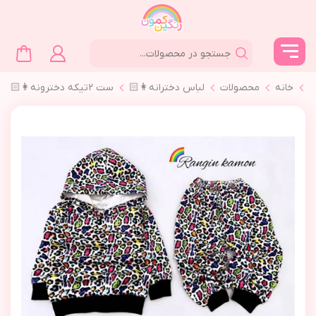
خانه
محصولات
لباس دخترانه👩🏻
ست ٢تیکه دخترونه👩🏻