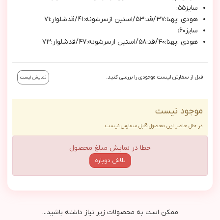
سايز٥٥:
هودي :پهنا:٣٧/قد:٥٣/استين ازسرشونه:٤١/قدشلوار:٧١
سايز٦٠:
هودي :پهنا:٤٠/قد:٥٨/استين ازسرشونه:٤٧/قدشلوار:٧٣
قبل از سفارش لیست موجودی را بررسی کنید.
نمایش لیست
موجود نیست
در حال حاضر این محصول قابل سفارش نیست.
خطا در نمایش مبلغ محصول
تلاش دوباره
ممکن است به محصولات زیر نیاز داشته باشید...