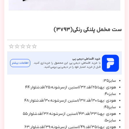
ست مخمل پلنگی رنگی(3793)
خرید اقساطی دیجی پی
با خرید اقساطی دیجی پی این محصول را خریداری کنید.
اطلاعات بیشتر
قبل از خرید اعتبار خود را در دیجی پی بررسی کنید.
سايز٣٥:
هودي :پهنا:٢٥/قد:٣٢/استين ازسرشونه:٢٥/قدشلوار:٤٤
سايز٤٠:
هودي :پهنا:٣٠/قد:٣٧/استين ازسرشونه:٣٠/قدشلوار:٤٨
سايز٤٥:
هودي :پهنا:٣٣/قد:٤٣/استين ازسرشونه:٣٢/قدشلوار:٥٥
سايز٥٠:
هودي :پهنا:٣٥/قد:٤٩/استين ازسرشونه:٣٩/قدشلوار:٦٣