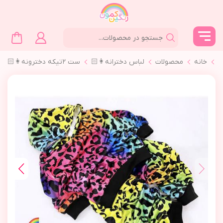
خانه
محصولات
لباس دخترانه👩🏻
ست ٢تیکه دخترونه👩🏻