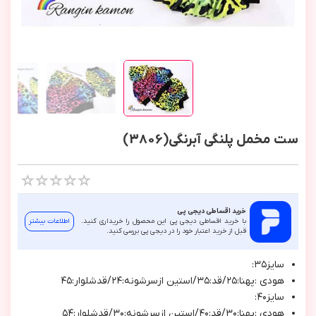
ست مخمل پلنگی آبرنگی(3806)
خرید اقساطی دیجی پی
با خرید اقساطی دیجی پی این محصول را خریداری کنید.
اطلاعات بیشتر
قبل از خرید اعتبار خود را در دیجی پی بررسی کنید.
سايز٣٥:
هودي :پهنا:٢٥/قد:٣٥/استين ازسرشونه:٢٤/قدشلوار:٤٥
سايز٤٠:
هودي :پهنا:٣٠/قد:٤٠/استين ازسرشونه:٣٠/قدشلوار:٥٤