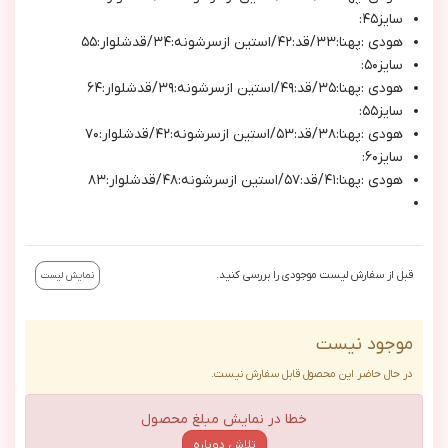
سايز٤٥:
هودي :پهنا:٣٣/قد:٤٢/استين ازسرشونه:٣٤/قدشلوار:٥٥
سايز٥٠:
هودي :پهنا:٣٥/قد:٤٩/استين ازسرشونه:٣٩/قدشلوار:٦٤
سايز٥٥:
هودي :پهنا:٣٨/قد:٥٣/استين ازسرشونه:٤٢/قدشلوار:٧٠
سايز٦٠:
هودي :پهنا:٤١/قد:٥٧/استين ازسرشونه:٤٨/قدشلوار:٨٣
قبل از سفارش لیست موجودی را بررسی کنید.
نمایش لیست
موجود نیست
در حال حاضر این محصول قابل سفارش نیست.
خطا در نمایش مبلغ محصول
تلاش دوباره