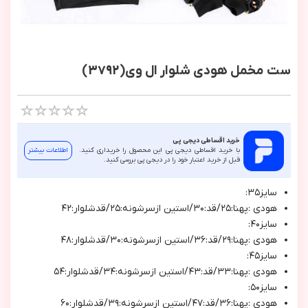
ست مخمل هودی شلوار ال وی(3792)
خرید اقساطی دیجی پی
با خرید اقساطی دیجی پی این محصول را خریداری کنید.
اطلاعات بیشتر
قبل از خرید اعتبار خود را در دیجی پی بررسی کنید.
سايز٣٥:
هودي :پهنا:٢٥/قد:٣٠/استين ازسرشونه:٢٥/قدشلوار:٤٢
سايز٤٠:
هودي :پهنا:٢٩/قد:٣٦/استين ازسرشونه:٣٠/قدشلوار:٤٨
سايز٤٥:
هودي :پهنا:٣٣/قد:٤٣/استين ازسرشونه:٣٤/قدشلوار:٥٤
سايز٥٠:
هودي :پهنا:٣٦/قد:٤٧/استين ازسرشونه:٣٩/قدشلوار:٦٠