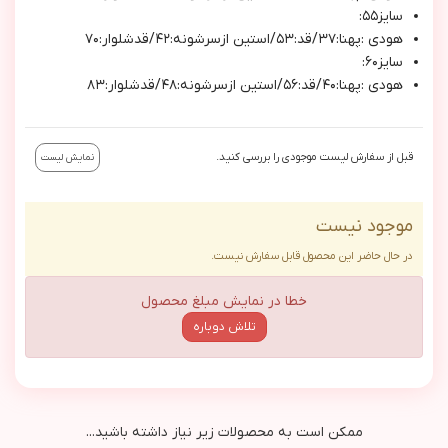
سايز٥٥:
هودي :پهنا:٣٧/قد:٥٣/استين ازسرشونه:٤٢/قدشلوار:٧٠
سايز٦٠:
هودي :پهنا:٤٠/قد:٥٦/استين ازسرشونه:٤٨/قدشلوار:٨٣
قبل از سفارش لیست موجودی را بررسی کنید.
نمایش لیست
موجود نیست
در حال حاضر این محصول قابل سفارش نیست.
خطا در نمایش مبلغ محصول
تلاش دوباره
ممکن است به محصولات زیر نیاز داشته باشید...