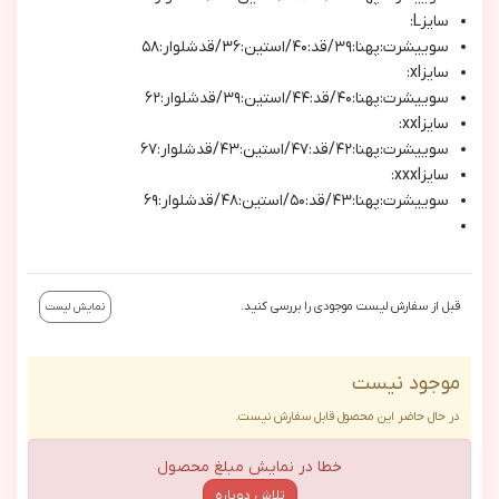
سايزL:
سوييشرت:پهنا:٣٩/قد:٤٠/استين:٣٦/قدشلوار:٥٨
سايزxl:
سوييشرت:پهنا:٤٠/قد:٤٤/استين:٣٩/قدشلوار:٦٢
سايزxxl:
سوييشرت:پهنا:٤٢/قد:٤٧/استين:٤٣/قدشلوار:٦٧
سايزxxxl:
سوييشرت:پهنا:٤٣/قد:٥٠/استين:٤٨/قدشلوار:٦٩
قبل از سفارش لیست موجودی را بررسی کنید.
نمایش لیست
موجود نیست
در حال حاضر این محصول قابل سفارش نیست.
خطا در نمایش مبلغ محصول
تلاش دوباره