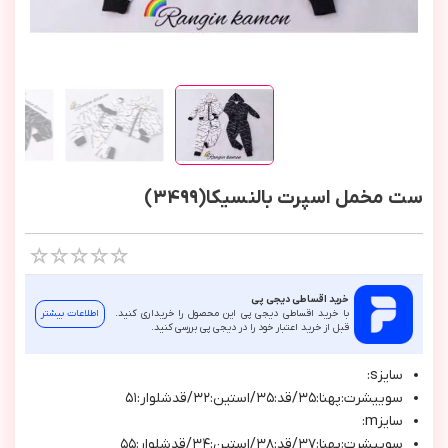
ست مخمل اسپرت بالنسیکا(3499)
خرید اقساطی دیجی پی
با خرید اقساطی دیجی پی این محصول را خریداری کنید.
اطلاعات بیشتر
قبل از خرید اعتبار خود را در دیجی پی بررسی کنید.
سايزs:
سوييشرت:پهنا:٣٥/قد:٣٥/استين:٣٢/قدشلوار:٥١
سايزm:
سوييشرت:پهنا:٣٧/قد:٣٨/استين:٣٤/قدشلوار:٥٥