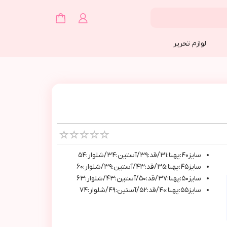
لوازم تحریر
سایز٤٠:پهنا:۳۱/قد:۳۹/آستین:۳۴/شلوار:۵۴
سایز٤٥:پهنا:۳۵/قد:۴۳/آستین:۳۹/شلوار:۶۰
سایز٥٠:پهنا:۳۷/قد:۵۰/آستین:۴۳/شلوار:۶۳
سایز٥٥:پهنا:۴۰/قد:۵۲/آستین:۴۹/شلوار:۷۴