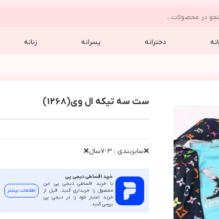
نه
دخترانه
پسرانه
زنانه
ست سه تیکه ال وی(1268)
❌سايزبندي : ٣-٧سال❌
خرید اقساطی دیجی پی
با خرید اقساطی دیجی پی این
محصول را خریداری کنید. قبل از
اطلاعات بیشتر
خرید اعتبار خود را در دیجی پی
بررسی کنید.