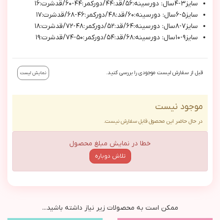
سايز٣-٤سال: دورسينه:٥٦/قد:٤٤/دوركمر:٤٤-٦٠/قدشرت:١٦
سايز٥-٦سال: دورسينه:٦٠/قد:٤٨/دوركمر:٤٦-٦٨/قدشرت:١٧
سايز٧-٨سال: دورسينه:٦٤/قد:٥٢/دوركمر:٤٨-٧٢/قدشرت:١٨
سايز٩-١٠سال: دورسينه:٦٨/قد:٥٤/دوركمر:٥٠-٧٤/قدشرت:١٩
قبل از سفارش لیست موجودی را بررسی کنید.
نمایش لیست
موجود نیست
در حال حاضر این محصول قابل سفارش نیست.
خطا در نمایش مبلغ محصول
تلاش دوباره
ممکن است به محصولات زیر نیاز داشته باشید...