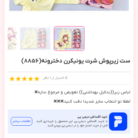
ست زیرپوش شرت یونیکرن دخترونه(8856)
5 امتیاز از 1 نظر
لباس زير((بدلايل بهداشتي)) تعويض و مرجوع نداره❌
لطقا تو انتخاب سايز شديدا دقت كنيد❌❌❌
خرید اقساطی دیجی پی
با خرید اقساطی دیجی پی این محصول را خریداری کنید.
اطلاعات بیشتر
قبل از خرید اعتبار خود را در دیجی پی بررسی کنید.