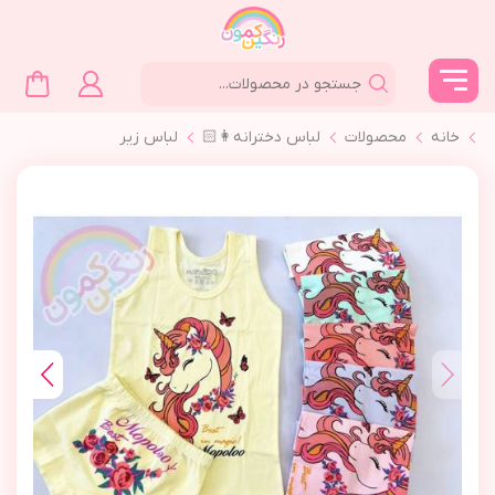
خانه
محصولات
لباس دخترانه👩🏻
لباس زير