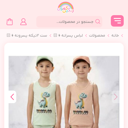
خانه
محصولات
لباس پسرانه👦🏻
ست ٢تیکه پسرونه👦🏻