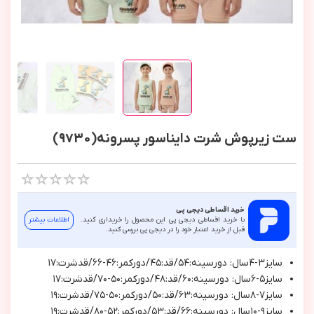
ست زیرپوش شرت دایناسور پسرونه(9730)
خرید اقساطی دیجی پی
با خرید اقساطی دیجی پی این محصول را خریداری کنید.
اطلاعات بیشتر
قبل از خرید اعتبار خود را در دیجی پی بررسی کنید.
سايز٣-٤سال: دورسينه:٥٤/قد:٤٥/دوركمر:٤٦-٦٦/قدشرت:١٧
سايز٥-٦سال: دورسينه:٦٠/قد:٤٨/دوركمر:٥٠-٧٠/قدشرت:١٧
سايز٧-٨سال: دورسينه:٦٣/قد:٥٠/دوركمر:٥٠-٧٥/قدشرت:١٩
سايز٩-١٠سال: دورسينه:٦٦/قد:٥٣/دوركمر:٥٢-٨٠/قدشرت:١٩