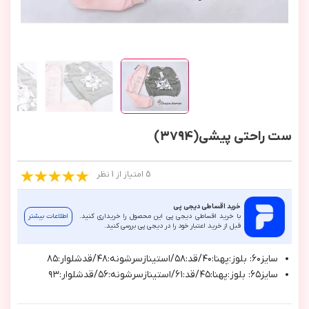
ست راحتی پیشی(3794)
5 امتیاز از 1 نظر
خرید اقساطی دیجی پی
با خرید اقساطی دیجی پی این محصول را خریداری کنید.
اطلاعات بیشتر
قبل از خرید اعتبار خود را در دیجی پی بررسی کنید.
سايز٦٠: بلوز:پهنا:٤٠/قد:٥٨/استينازسرشونه:٤٨/قدشلوار:٨٥
سايز٦٥: بلوز:پهنا:٤٥/قد:٦١/استينازسرشونه:٥٦/قدشلوار:٩٣