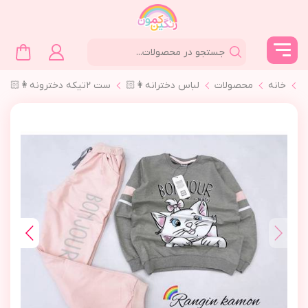
خانه
محصولات
لباس دخترانه👩🏻
ست ٢تیکه دخترونه👩🏻