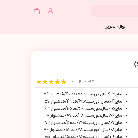
لوازم تحریر
5 امتیاز از 1 نظر
سايز٣-٤سال:دورسينه:٥٨/قد:٤٠/قدشلوار:٥٤
سايز٤-٥سال:دورسينه:٦٢/قد:٤٢/قدشلوار:٥٧
سايز٥-٦سال:دورسينه:٦٦/قد:٤٥/قدشلوار:٦٣
سايز٦-٧سال:دورسينه:٦٨/قد:٤٧/قدشلوار:٦٨
سايز٧-٨سال:دورسينه:٧٢/قد:٥٠/قدشلوار:٧٢
سايز٨-٩سال: دورسينه:٧٨/قد:٥٢/قدشلوار:٧٦
سايز٩-١٠سال:دورسينه:٨٢/قد:٥٥/قدشلوار:٨٠