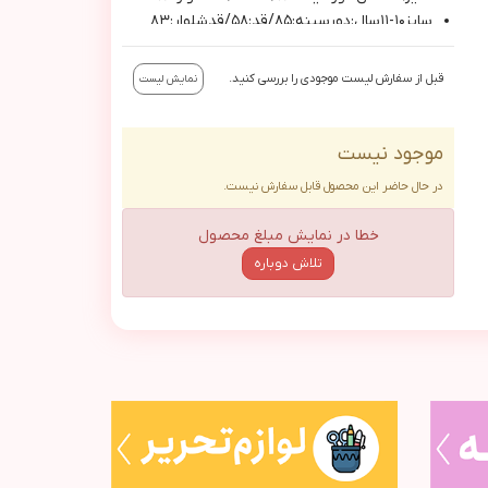
سايز١٠-١١سال:دورسينه:٨٥/قد:٥٨/قدشلوار:٨٣
سايز١٢-١٣سال:دورسينه:٩٤/قد:٦٢/قدشلوار:٩٠
سايز١٤-١٥سال:دورسينه:٩٨/قد:٦٣/قدشلوار:٩٥
قبل از سفارش لیست موجودی را بررسی کنید.
نمایش لیست
موجود نیست
در حال حاضر این محصول قابل سفارش نیست.
خطا در نمایش مبلغ محصول
تلاش دوباره