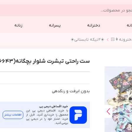
نه
دخترانه
پسرانه
زنانه
☀️٢تيكه تابستاني☀️
ست راحتی تیشرت شلوار بچگانه(6643)
بدون ابرفت و رنگدهي
خرید اقساطی دیجی پی
با خرید اقساطی دیجی پی این
محصول را خریداری کنید. قبل از
اطلاعات بیشتر
خرید اعتبار خود را در دیجی پی
بررسی کنید.