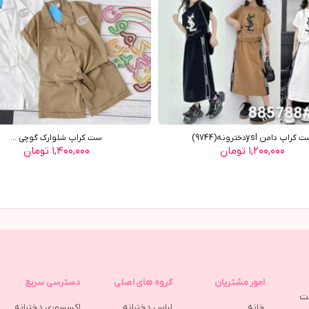
کراپ دامن yslدخترونه(9744)
ست کراپ شلوارک گوچی ...
۱,۲۰۰,۰۰۰ تومان
۱,۴۰۰,۰۰۰ تومان
امور مشتریان
گروه های اصلی
دسترسی سریع
مت
خانه
لباس دخترانه
اکسسوری دخترانه