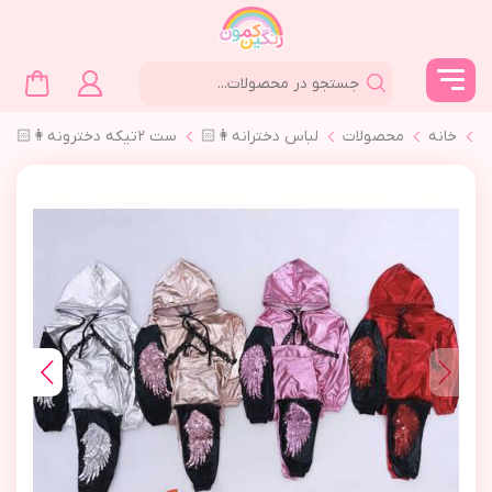
خانه
محصولات
لباس دخترانه👩🏻
ست ٢تیکه دخترونه👩🏻