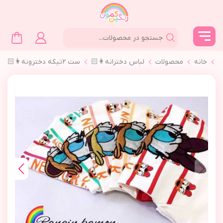
خانه
محصولات
لباس دخترانه👩🏻
ست ٢تیکه دخترونه👩🏻