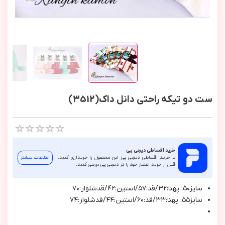
ست دو تیکه راحتی دانل داک(3512)
خرید اقساطی دیجی پی
با خرید اقساطی دیجی پی این محصول را خریداری کنید.
اطلاعات بیشتر
قبل از خرید اعتبار خود را در دیجی پی بررسی کنید.
سايز٥٠: پهنا:٣٢/قد:٥٧/استين:٤٢/قدشلوار:٧٠
سايز٥٥: پهنا:٣٣/قد:٦٠/استين:٤٤/قدشلوار:٧٤