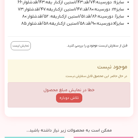
سايزs: دورسينه:٧٤/قد:٤٣/استين ازكنار يقه:٤٣/قدشلوار:٦٦
سايزm: دورسينه:٨٠/قد:٤٧/استين ازكناريقه:٤٧/قدشلوار:٧٣
سايزl: دورسينه:٨٦/قد:٥١/استين ازكناريقه: ٥٢/قدشلوار:٨٠
سايزxl:دورسينه:٩٠/قد:٥٨/استين ازكناريقه:٥٨/قدشلوار:٨٥
قبل از سفارش لیست موجودی را بررسی کنید.
نمایش لیست
موجود نیست
در حال حاضر این محصول قابل سفارش نیست.
خطا در نمایش مبلغ محصول
تلاش دوباره
ممکن است به محصولات زیر نیاز داشته باشید...