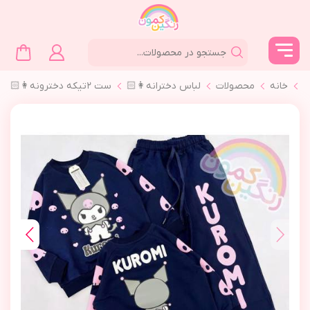
خانه
محصولات
لباس دخترانه👩🏻
ست ٢تیکه دخترونه👩🏻