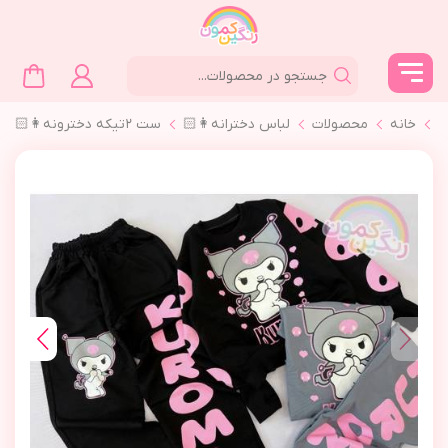
خانه
محصولات
لباس دخترانه👩🏻
ست ٢تیکه دخترونه👩🏻