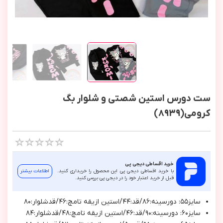
ست دورس استین شصتی و شلوار بگ
کرومی(8939)
خرید اقساطی دیجی پی
با خرید اقساطی دیجی پی این محصول را خریداری کنید.
اطلاعات بیشتر
قبل از خرید اعتبار خود را در دیجی پی بررسی کنید.
سايز٥٥: دورسينه:٨٦/قد:٤٤/استين ازيقه تامچ:٤٦/قدشلوار:٨٠
سايز٦٠: دورسينه:٩٠/قد:٤٦/استين ازيقه تامچ:٤٨/قدشلوار:٨٤