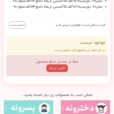
سايز٦٥: دورسينه:٩٨/قد:٥٠/استين ازيقه تامچ:٥٢/قدشلوار:٨٨
سايز٧٠: دورسينه:١٠٢/قد:٥١/استين ازيقه تامچ:٥٤/قدشلوار:٩٠
قبل از سفارش لیست موجودی را بررسی کنید.
نمایش لیست
موجود نیست
در حال حاضر این محصول قابل سفارش نیست.
خطا در نمایش مبلغ محصول
تلاش دوباره
ممکن است به محصولات زیر نیاز داشته باشید...